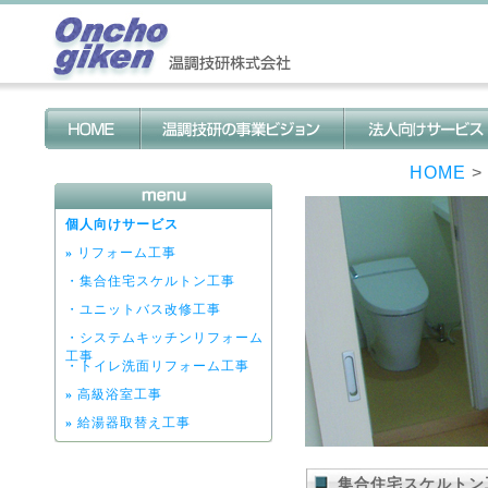
HOME
>
個人向けサービス
»
リフォーム工事
・集合住宅スケルトン工事
・ユニットバス改修工事
・システムキッチンリフォーム
工事
・トイレ洗面リフォーム工事
»
高級浴室工事
»
給湯器取替え工事
集合住宅スケルトン